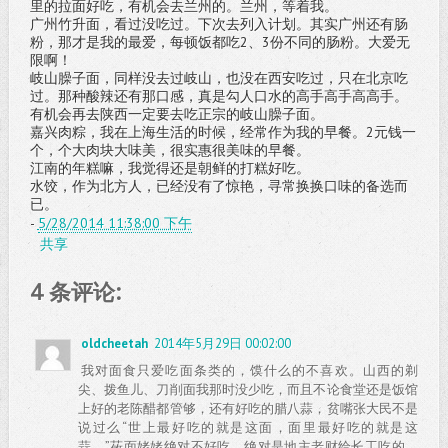
里的拉面好吃，有机会去兰州的。兰州，等着我。
广州竹升面，看过没吃过。下次去列入计划。其实广州还有肠
粉，那才是我的最爱，每顿饭都吃2、3份不同的肠粉。大爱无
限啊！
岐山臊子面，同样没去过岐山，也没在西安吃过，只在北京吃
过。那种酸辣还有那口感，真是勾人口水的高手高手高高手。
有机会再去陕西一定要去吃正宗的岐山臊子面。
嘉兴肉粽，我在上海生活的时候，经常作为我的早餐。2元钱一
个，个大肉块大味美，很实惠很美味的早餐。
江南的年糕嘛，我觉得还是朝鲜的打糕好吃。
水饺，作为北方人，已经没有了惊艳，寻常换换口味的备选而
已。
-
5/28/2014 11:38:00 下午
共享
4 条评论:
oldcheetah
2014年5月29日 00:02:00
我对面食只爱吃面条类的，馍什么的不喜欢。山西的剃
尖、拨鱼儿、刀削面我那时没少吃，而且不论食堂还是饭馆
上好的老陈醋都管够，还有好吃的腊八蒜，贫嘴张大民不是
说过么“世上最好吃的就是这面，面里最好吃的就是这
蒜。”莜面姥姥绝对不好吃，绝对是地主老财给长工吃的，