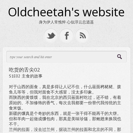
Oldcheetah's website
身为伊人常憔悴 心似浮云总逍遥
吃货的舌尖02
S1E02 主食的故事
对于山西的面食，真是多得让人记不住，什么莜面栲栳栳、拨
鱼儿等等，但我对面食不大感冒，没太多印象。
而陕西的黄馍馍，我在北京的西贝莜面村吃过，还不错，有着
原始的、不加修饰的香气，每次去我都要一份替代我传统的主
食米饭。
新疆的馕真是个奇妙的东西，就是一张干得不能再干的大饼。
但和羊肉一起做成馕包肉，那真是美味珍馐，那鲍翅来换我也
不干。
兰州的拉面，没去过兰州，据说兰州的拉面和北京的不同，那