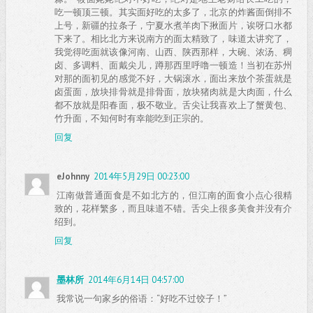
吃一顿顶三顿。其实面好吃的太多了，北京的炸酱面倒排不
上号，新疆的拉条子，宁夏水煮羊肉下揪面片，诶呀口水都
下来了。相比北方来说南方的面太精致了，味道太讲究了，
我觉得吃面就该像河南、山西、陕西那样，大碗、浓汤、稠
卤、多调料、面戴尖儿，蹲那西里呼噜一顿造！当初在苏州
对那的面初见的感觉不好，大锅滚水，面出来放个茶蛋就是
卤蛋面，放块排骨就是排骨面，放块猪肉就是大肉面，什么
都不放就是阳春面，极不敬业。舌尖让我喜欢上了蟹黄包、
竹升面，不知何时有幸能吃到正宗的。
回复
eJohnny
2014年5月29日 00:23:00
江南做普通面食是不如北方的，但江南的面食小点心很精
致的，花样繁多，而且味道不错。舌尖上很多美食并没有介
绍到。
回复
墨林所
2014年6月14日 04:57:00
我常说一句家乡的俗语：“好吃不过饺子！”