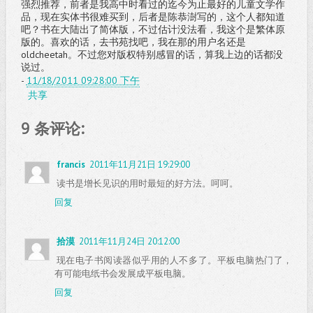
强烈推荐，前者是我高中时看过的迄今为止最好的儿童文学作
品，现在实体书很难买到，后者是陈恭澍写的，这个人都知道
吧？书在大陆出了简体版，不过估计没法看，我这个是繁体原
版的。喜欢的话，去书苑找吧，我在那的用户名还是
oldcheetah。不过您对版权特别感冒的话，算我上边的话都没
说过。
-
11/18/2011 09:28:00 下午
共享
9 条评论:
francis
2011年11月21日 19:29:00
读书是增长见识的用时最短的好方法。呵呵。
回复
拾漠
2011年11月24日 20:12:00
现在电子书阅读器似乎用的人不多了。平板电脑热门了，
有可能电纸书会发展成平板电脑。
回复