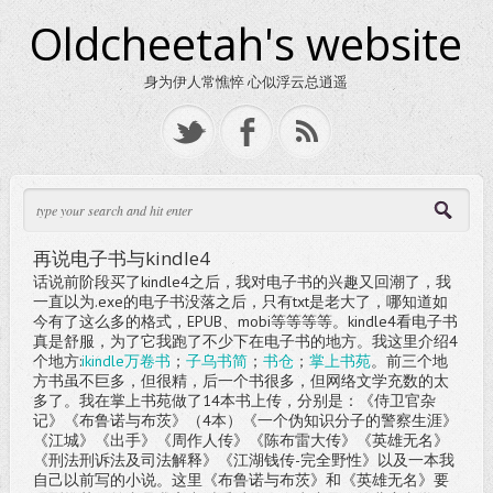
Oldcheetah's website
身为伊人常憔悴 心似浮云总逍遥
再说电子书与kindle4
话说前阶段买了kindle4之后，我对电子书的兴趣又回潮了，我
一直以为.exe的电子书没落之后，只有txt是老大了，哪知道如
今有了这么多的格式，EPUB、mobi等等等等。kindle4看电子书
真是舒服，为了它我跑了不少下在电子书的地方。我这里介绍4
个地方:
ikindle万卷书
；
子乌书简
；
书仓
；
掌上书苑
。前三个地
方书虽不巨多，但很精，后一个书很多，但网络文学充数的太
多了。我在掌上书苑做了14本书上传，分别是：《侍卫官杂
记》《布鲁诺与布茨》（4本）《一个伪知识分子的警察生涯》
《江城》《出手》《周作人传》《陈布雷大传》《英雄无名》
《刑法刑诉法及司法解释》《江湖钱传-完全野性》以及一本我
自己以前写的小说。这里《布鲁诺与布茨》和《英雄无名》要