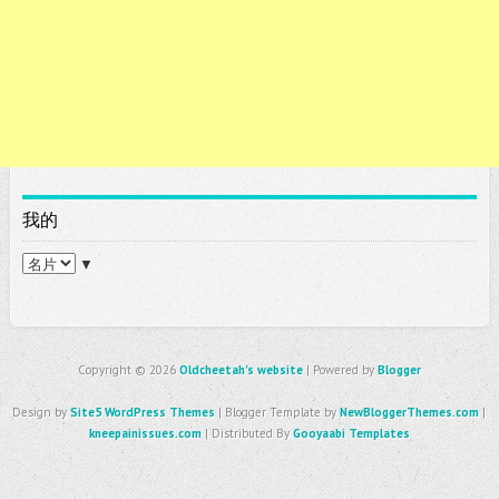
我的
▼
Copyright ©
2026
Oldcheetah's website
| Powered by
Blogger
Design by
Site5 WordPress Themes
| Blogger Template by
NewBloggerThemes.com
|
kneepainissues.com
| Distributed By
Gooyaabi Templates