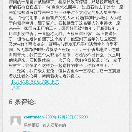
房间的一扇窗户被砸碎了。检察长没有停留，只是轻声地对驻
所的石检察官说了一句“查查怎么回事。”过后石检去了监舍，原
来监狱知道有领导来检查把一些平时不太稳定的犯人集中在一
起，怕他们闹事，而砸窗户的犯人w（我们就叫他w吧）因为急
于向领导申诉，砸了窗户。石检接受了这名犯人的申诉状，原
来w是一家国有工厂的工人，因强奸罪被判8年，已服刑5年，
历年多次申诉，一直坚称无罪。石检当年59岁，马上要退休
了，但他在退休前翻了这个案子，他查到了当年的法医鉴定，
又对w做了两次鉴定，证明w与案发现场罪犯遗留物的血型不
同。W无罪释放时扑通就给石检跪下了，一个劲儿地哭，连喊
谢谢青天，我们三个人都拉不起来，石检说不出什么，只是叫
他快起来。石检退休前，一次开会，我们检察长说：“当一辈子
检察官，能像老石这样办一起这样的案子，你就没白干。”
冤案，我们极力避免，但从古至今一直存在，它一直震撼
着执法者的心灵，拷问着执法者的良心。
-
12/24/2009 05:47:00 下午
共享
6 条评论:
countmeon
2009年12月25日 00:55:00
果然很强，好人还是有的