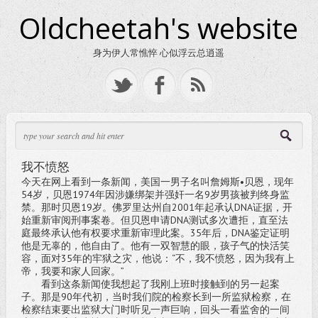
Oldcheetah's website
身为伊人常憔悴 心似浮云总逍遥
我不愤怒
今天在网上看到一条新闻，美国一男子名叫詹姆斯•贝恩，现年
54岁，贝恩1974年因涉嫌绑架并强奸一名9岁男孩被判终身监
禁。那时贝恩19岁。佛罗里达州自2001年起承认DNA证据，开
始重新审阅刑事案卷。但贝恩申请DNA测试多次遭拒，直至法
庭最终承认他有权要求重新审理此案。35年后，DNA鉴定证明
他是无辜的，他自由了。他有一双智慧的眼，孩子气的快活笑
容，面对35年的牢狱之灾，他说：“不，我不愤怒，因为我有上
帝，我要和家人回家。”
看到这条新闻使我想起了我刚上班时接触到的另一起案
子。那是90年代初，当时我们院的检察长到一所监狱检察，在
检察结束要出监狱大门时听见一声巨响，回头一看监舍的一间