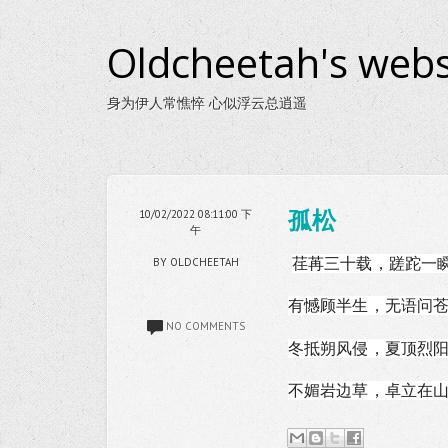
Oldcheetah's webs
身为伊人常憔悴 心似浮云总逍遥
孤松
10/02/2022 08:11:00 下
午
荏苒三十载，蹉跎一
BY OLDCHEETAH
有憾顾半生，无语问
NO COMMENTS
冬抵朔风侵，夏顶烈
不媚岩边草，卓立在