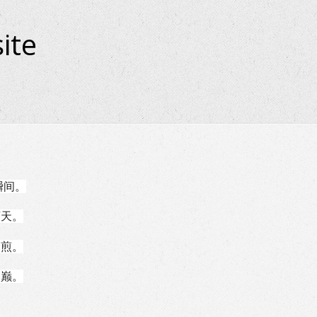
ite
瞬间。
苍天。
阳煎。
山巅。