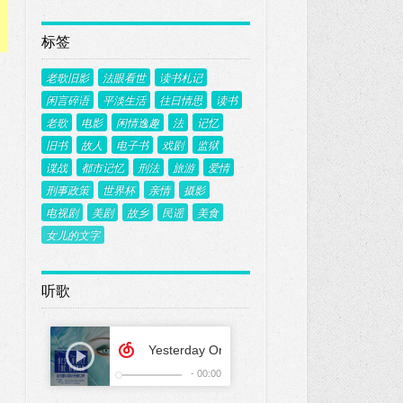
标签
老歌旧影
法眼看世
读书札记
闲言碎语
平淡生活
往日情思
读书
老歌
电影
闲情逸趣
法
记忆
旧书
故人
电子书
戏剧
监狱
谍战
都市记忆
刑法
旅游
爱情
刑事政策
世界杯
亲情
摄影
电视剧
美剧
故乡
民谣
美食
女儿的文字
听歌