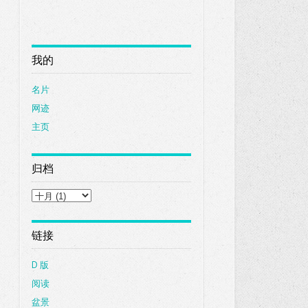
我的
名片
网迹
主页
归档
链接
D 版
阅读
盆景