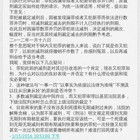
罚执行完毕以前，罪犯因漏罪或者又犯新罪数罪并罚时，原减
刑裁定应如何处理的请示。为统一法律适用，经研究，提出如
下意见：
罪犯被裁定减刑后，因被发现漏罪或者又犯新罪而依法进行数
罪并罚时，经减刑裁定减去的刑期不计入已经执行的刑期。
在此后对因漏罪数罪并罚的罪犯依法减刑，决定减刑的频次、
幅度时，应当对其原经减刑裁定减去的刑期酌予考虑。
二○一二年一月十八日
整个意思呢对于狱内又犯罪的被告人来说，说白了就是你又犯
罪了，以前的减刑就得撤销不作数了，你感到冤屈，以后再减
刑会给予适当考虑。
我呢，觉得有以下几点疑问：
1、罪犯此前的减刑是对其过往改造的一个肯定，现在又犯罪加
刑，为什么对以往的良好表现一并否定？有什么理论依据和现
实必要呢？
2、这种做法与“一事一罚”“以事实为依据以法律为准绳”“不溯及
以往从旧兼从轻”的原则是否冲突？
3、多数减刑裁定由中院作出，而又犯罪审理以基层法院居多，
下级法院判决时怎么否定上级法院的裁定？
4、目前再审的案子没有涉及到死缓和无期减刑过来的，法院的
解释含糊，认为那不算减刑，可《刑法》明文规定死缓到无期
无期到有期都是减刑，要执行规定应该统一。可是一个死缓减
到无期无期减到有期有期减到快要释放的罪犯一次轻微又犯罪
甚至一次过失犯罪后就要撤销所有减刑？难道打回死缓去？
-
1/13/2016 10:51:00 下午