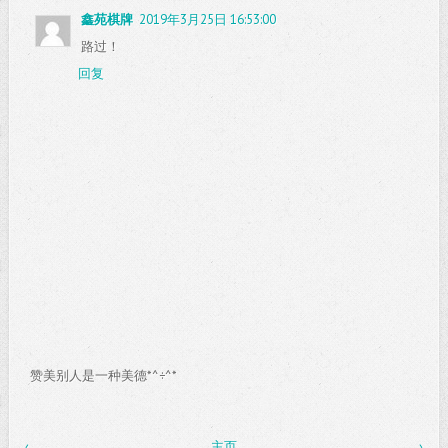
鑫苑棋牌
2019年3月25日 16:53:00
路过！
回复
赞美别人是一种美德*^÷^*
‹
主页
›