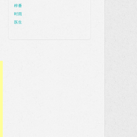
梓番
时雨
医生