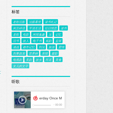
标签
老歌旧影
法眼看世
读书札记
闲言碎语
平淡生活
往日情思
读书
老歌
电影
闲情逸趣
法
记忆
旧书
故人
电子书
戏剧
监狱
谍战
都市记忆
刑法
旅游
爱情
刑事政策
世界杯
亲情
摄影
电视剧
美剧
故乡
民谣
美食
女儿的文字
文
听歌