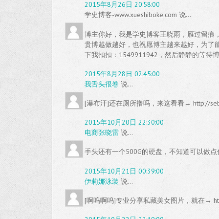
2015年8月26日 20:58:00
学史博客-www.xueshiboke.com 说...
博主你好，我是学史博客王晓雨，雁过留痕
贵博越做越好，也祝愿博主越来越好，为了
下我扣扣：1549911942，然后静静的等待
2015年8月28日 02:45:00
我舌头很卷
说...
[瀑布汗]还在厕所撸吗，来这看看→ http://sebi.
2015年10月20日 22:30:00
电商张晓雷
说...
手头还有一个500G的硬盘，不知道可以做点
2015年10月21日 00:39:00
伊莉娜泳装
说...
[啊呜啊呜]专业分享私藏美女图片，就在→ http://