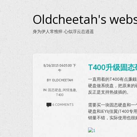
Oldcheetah's webs
身为伊人常憔悴 心似浮云总逍遥
T400升级固
8/26/2015 06:05:00 下
午
一直用着的T400有点
BY OLDCHEETAH
硬盘做系统盘，把原来的
IN:
固态硬盘
,
闲情逸趣
,
反正是支持热拔插的。
T400
需要买一块固态硬盘和一个光
6 COMMENTS
硬盘和JEYI(佳翼)T4
销量不错，实际使用也很