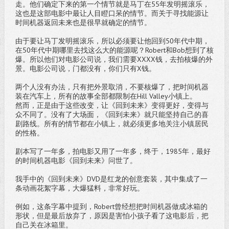
走。他们确定下来的第一个情节就是马丁在55年发明摇滚乐，
这也是这部电影中最让人目瞪口呆的情节。而关于寻找能源让
时间机器返回未来也是很早就确定的情节。
由于要让马丁发明摇滚乐，所以必须要让他回到50年代中期，
在50年代中期哪里去找这么大的能源呢？Robert和Bob想到了核
爆。所以他们对电影公司说，我们需要XXXX钱，去拍核爆的外
景。电影公司说，门都没有，你们只有X钱。
两个人没有办法，只有把外景取消，不要核爆了，把时间机器
装在汽车上，所有的故事全部都限制在Hill Valley小镇上。
然而，正是由于这些改变，让《回到未来》变得更好，变得与
众不同了。没有了大场面，《回到未来》就只能坚持自己的喜
剧路线。所有的情节都在小镇上，就必须更多地关注小镇居民
的性格。
剧本写了一年多，拍电影又用了一年多，终于，1985年，最好
的时间机器电影《回到未来》问世了。
我手中的《回到未来》DVD是红龙的创意套装，其中集成了一
条动画花絮字幕，大爆猛料，非常好玩。
例如，这条字幕中提到，Robert曾经想把时间机器做成冰箱的
形状，但是最后放弃了，原因是害怕小孩子看了这电影后，把
自己关在冰箱里。