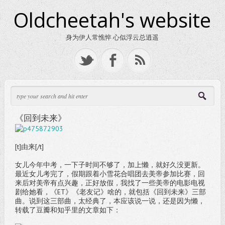
Oldcheetah's website
身为伊人常憔悴 心似浮云总逍遥
《回到未来》
[t]由来[/t]
女儿今年中考，一下子时间不够了，加上懒，就好久没更新。
最近女儿考完了，假期跟着小雪花合唱团去美帝参加比赛，回
来后对美帝有点兴趣，正好放假，我找了一些美帝的电影电视
剧给她看，《ET》《老友记》啥的，就包括《回到未来》三部
曲。说到这三部曲，太经典了，本应该说一说，还是因为懒，
转载了豆瓣和知乎里的文章如下：