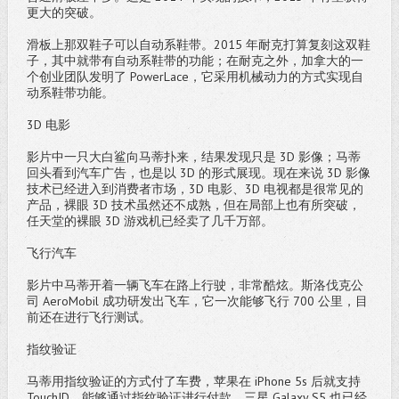
更大的突破。
滑板上那双鞋子可以自动系鞋带。2015 年耐克打算复刻这双鞋
子，其中就带有自动系鞋带的功能；在耐克之外，加拿大的一
个创业团队发明了 PowerLace，它采用机械动力的方式实现自
动系鞋带功能。
3D 电影
影片中一只大白鲨向马蒂扑来，结果发现只是 3D 影像；马蒂
回头看到汽车广告，也是以 3D 的形式展现。现在来说 3D 影像
技术已经进入到消费者市场，3D 电影、3D 电视都是很常见的
产品，裸眼 3D 技术虽然还不成熟，但在局部上也有所突破，
任天堂的裸眼 3D 游戏机已经卖了几千万部。
飞行汽车
影片中马蒂开着一辆飞车在路上行驶，非常酷炫。斯洛伐克公
司 AeroMobil 成功研发出飞车，它一次能够飞行 700 公里，目
前还在进行飞行测试。
指纹验证
马蒂用指纹验证的方式付了车费，苹果在 iPhone 5s 后就支持
TouchID，能够通过指纹验证进行付款。三星 Galaxy S5 也已经