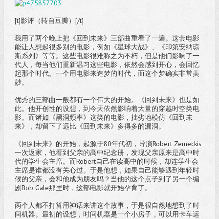
[t]影评（转自豆瓣）[/t]
我用了两个晚上把《回到未来》三部曲重看了一遍。这套电影
能让人想起很多别的电影，例如《星球大战》、《印第安纳琼
斯系列》等等。这些电影很难称之为不朽，但是他们影响了一
代人，每当他们重新温习这些电影，依然会感到开心，会回忆
起那个时代。一个用电影来造梦的时代，而这个梦确实非常美
妙。
优秀的三部曲一般都有一个伟大的开始。《回到未来》也是如
此。他开创性的设想，到今天依然影响着大量的穿越时空类电
影。而诸如《黑洞频率》这类的电影，拙劣地模仿《回到未
来》，却留下了远比《回到未来》多得多的漏洞。
《回到未来》的开始，起源于80年代初，导演Robert Zemeckis
一次返家，他看到父亲的高中纪念册，发现父亲原来是高中时
代的学生会主席。而Robert自己在读高中的时候，却连学生会
主席是谁都没有关心过。于是他想，如果自己能够遇到年轻时
候的父亲，会和他成为朋友吗？当他的这个点子到了另一个编
剧Bob Gale那里时，这部电影就开始孕育了。
两个人都不打算用神话来讲这个故事，于是很自然地想到了时
间机器。最初的设想，时间机器是一个小房子，可以用卡车运