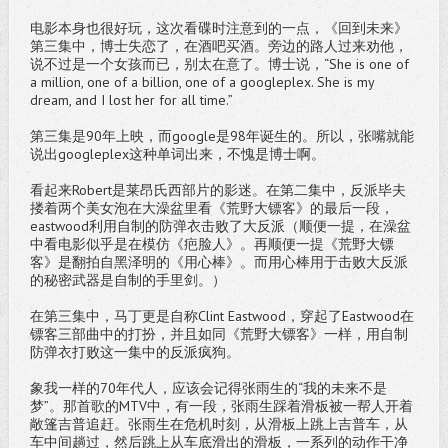
电影本身也很好玩，这次看碟时注意到的一点，《回到未来》
第三集中，博士失恋了，在酒吧买酒。旁边的路人过来劝他，
说不过是一个女孩而已，别太在意了。博士说，“She is one of
a million, one of a billion, one of a googleplex. She is my
dream, and I lost her for all time.”
第三集是90年上映，而google是98年诞生的。所以，张嘴就能
说出googleplex这种单词出来，不愧是博士啊。
看起来Robert是莱昂氏西部片的影迷。在第二集中，反派毕夫
搂着两个美女泡在大澡盆里看《荒野大镖客》的最后一段，
eastwood利用自制的防弹衣击败了大反派（顺便一提，在澡盆
中看电影似乎是在模仿《疤脸人》。再顺便一提《荒野大镖
客》是翻拍自黑泽明的《用心棒》。而用心棒用于击败大反派
的秘密武器是自制的手里剑。）
在第三集中，马丁更是自称Clint Eastwood，穿起了Eastwood在
镖客三部曲中的打扮，并且如同《荒野大镖客》一样，用自制
防弹衣打败这一集中的反派疯狗。
象我一样的70年代人，应该会记得张雨生的“我的未来不是
梦”。那首歌的MTV中，有一段，张雨生踩着滑板被一帮人开着
敞篷吉普追赶。张雨生在危机时刻，从滑板上跳上吉普车，从
车中间趟过，然后跳上从车底滑出的滑板，一系列的动作干净