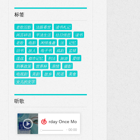
标签
老歌旧影
法眼看世
读书札记
闲言碎语
平淡生活
往日情思
读书
老歌
电影
闲情逸趣
法
记忆
旧书
故人
电子书
戏剧
监狱
谍战
都市记忆
刑法
旅游
爱情
刑事政策
世界杯
亲情
摄影
电视剧
美剧
故乡
民谣
美食
女儿的文字
听歌