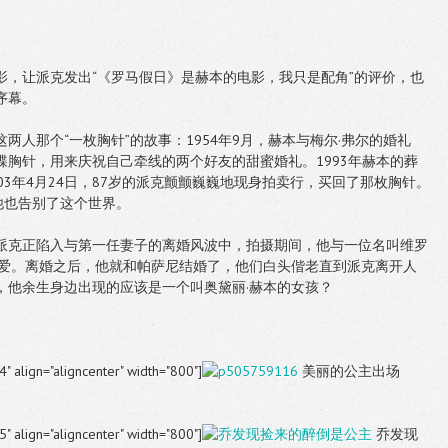
影，让派克发出“《罗马假日》是赫本的电影，我只是配角”的评价，也
序幕。
两人那个“一枚胸针”的故事：1954年9月，赫本与梅尔·弗尔的婚礼
蝶胸针，用来庆祝自己牵线的两个好友的甜蜜婚礼。1993年赫本的葬
03年4月24日，87岁的派克颤颤巍巍地现身拍卖行，买回了那枚胸针。
他也告别了这个世界。
派克正陷入与第一任妻子的离婚风波中，拍摄期间，他与一位名叫维罗
相爱。离婚之后，他就和帕萨尼结婚了，他们白头偕老直到派克离开人
，他余生身边出现的应该是一个叫奥黛丽·赫本的女孩？
4" align="aligncenter" width="800"]
美丽的公主出场
5" align="aligncenter" width="800"]
乔发现