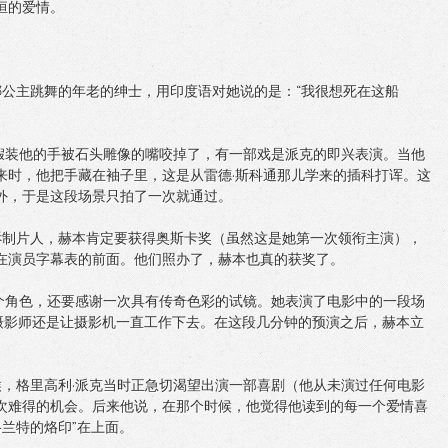
恒的爱情。
娜公主跳舞的年老的绅士，用印度语对她说的是：“我很想死在这船
）假装他的手被石头雕像的嘴咬掉了，有一部戏是派克的即兴表演。当他
来时，他把手藏在袖子里，这是从雷德·斯科通那儿学来的插科打诨。这
外，于是这段场景只拍了一次就通过。
诉制片人，赫本肯定要获得奥斯卡奖（虽然这是她第一次领衔主演），
在演员字幕表的前面。他们照办了，赫本也真的获奖了。
这个角色，还要感谢一次具有传奇色彩的试镜。她表演了电影中的一段场
，摄影师还是让摄影机一直工作下去。在这段几分钟的预演之后，赫本立
候，格里高利·派克当时正急切渴望出演一部喜剧（他从未演过任何电影
次难得的机会。后来他说，在那个时候，他觉得他读到的每一个爱情喜
格兰特的烙印”在上面。