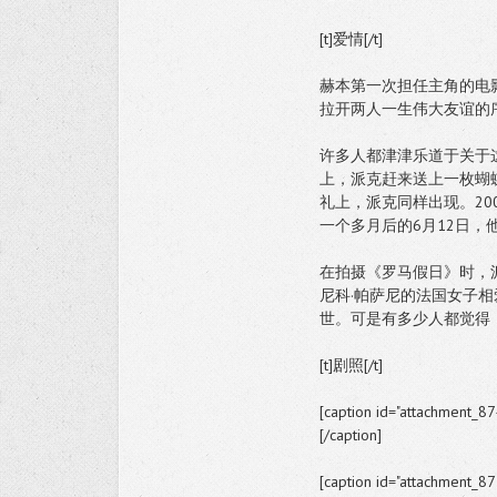
[t]爱情[/t]
赫本第一次担任主角的电
拉开两人一生伟大友谊的
许多人都津津乐道于关于这
上，派克赶来送上一枚蝴
礼上，派克同样出现。20
一个多月后的6月12日，
在拍摄《罗马假日》时，
尼科·帕萨尼的法国女子
世。可是有多少人都觉得
[t]剧照[/t]
[caption id="attachment_87
[/caption]
[caption id="attachment_87