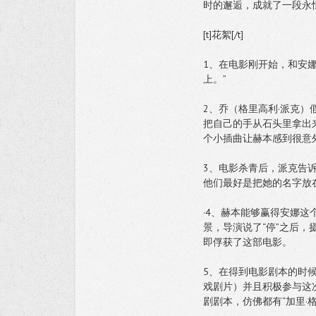
时的邂逅，成就了一段永
[t]花絮[/t]
1、在电影刚开始，和安
上。”
2、乔（格里高利·派克
把自己的手从石头里拿出
个小插曲让赫本感到很意
3、电影杀青后，派克告
他们最好是把她的名字放
·4、赫本能够赢得安娜
景，导演说了“停”之后
即俘获了这部电影。
5、在得到电影剧本的时
戏剧片）并且积极参与这
剧剧本，仿佛都有“加里·