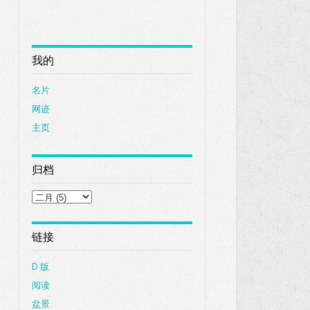
我的
名片
网迹
主页
归档
链接
D 版
阅读
盆景