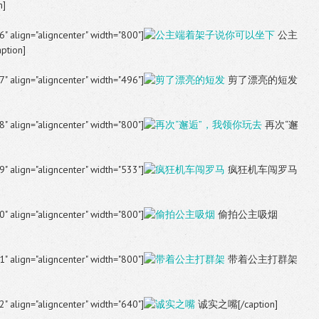
]
6" align="aligncenter" width="800"]
公主
ion]
7" align="aligncenter" width="496"]
剪了漂亮的短发
8" align="aligncenter" width="800"]
再次“邂
9" align="aligncenter" width="533"]
疯狂机车闯罗马
0" align="aligncenter" width="800"]
偷拍公主吸烟
1" align="aligncenter" width="800"]
带着公主打群架
2" align="aligncenter" width="640"]
诚实之嘴[/caption]