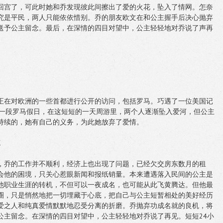
回宫了，可此时她和乔发现彼此间擦出了爱的火花，坠入了情网。怎奈
究是平民，两人只能依依惜别。乔的朋友欧文在和公主握手后决心抛弃
送予公主留念。最后，在深情的四目对望中，公主轻轻地对乔说了声再
正在对欧洲的一些首都进行公开的访问，包括罗马。巧遇了一位美国记
了一段罗马假日，在这短短的一天周游里，两个人逐渐坠入爱河，但公主
持续的，她有自己的义务，为此她放弃了爱情。
克
，乔的工作并不顺利，经济上也出现了问题，已经欠交房东数月的租
会他的困境，只关心惹眼新闻和报纸销量。本来遭遇落入民间的公主是
他职业生涯的转机，不但可以一夜成名，也可能从此飞黄腾达。但他最
圈，只是悄然地把一切埋藏于心底，把自己与公主短暂相处的美好经历
爱之人和纯真爱情默默地忍受分离的折磨。乔抛弃功成名就的良机，将
公主留念。在深情的四目对望中，公主轻轻地对乔说了再见。短短24小