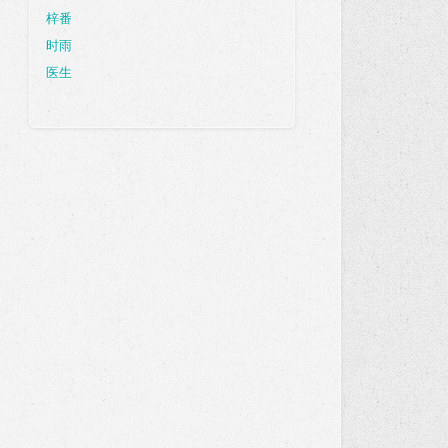
梓番
时雨
医生