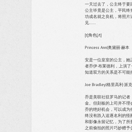
一天过去了，公主终于要
公主毕竟是公主，平民终
功成名就之良机，将照片
见……
[t]角色[/t]
Princess Ann|奥黛丽·赫本
安是一位皇室的公主，她
者乔伊·布莱德利，上演
知道双方的关系是不可能
Joe Bradley|格里高利·派
乔是美联社驻罗马的记者
金。但刻板的上司并不理
乔的绝好机会，可以成为
终没有跌入追逐名利的怪
和影像永留记忆，为了所
之前偷拍的照片巧妙赠予