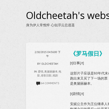
Oldcheetah's webs
身为伊人常憔悴 心似浮云总逍遥
《罗马假日》
2/10/2015 04:36:00 下
午
[t]往事[/t]
BY OLDCHEETAH
IN:
爱情
,
奥黛丽赫本
,
电
这部片子应该是80年代末
影
,
老歌旧影
,
戏剧
跑出来又买了下一场的票
是奥黛丽赫本。
64 COMMENTS
[t]剧情[/t]
安妮公主作为王位继承人