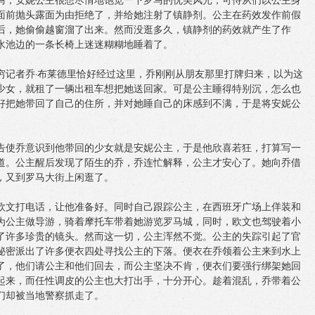
马，安妮公主很想尽情地饱览一下罗马的优美风光，可侍从们以公主身
面前抛头露面为由拒绝了，并给她注射了镇静剂。公主在药效发作前假
后，她偷偷越窗溜了出来。然而没逛多久，镇静剂的药效就产生了作
水池边的一条长椅上迷迷糊糊地睡着了。
穷记者乔·布莱德里恰好经过这里，乔刚刚从朋友那里打牌归来，以为这
少女，就租了一辆出租车想把她送回家。可是公主睡得特别沉，怎么也
好把她带回了自己的住所，并对她睡自己的床感到不满，于是将安妮公
告使乔意识到他带回的少女就是安妮公主，于是他欣喜若狂，打算写一
道。公主醒后发现了陌生的乔，乔连忙解释，公主才安心了。她向乔借
，又到罗马大街上闲逛了。
欧文打电话，让他准备好。同时自己跟踪公主，在西班牙广场上佯装和
为公主做导游，骑着摩托车带着她游览罗马城，同时，欧文也驾驶着小
了许多珍贵的镜头。然而这一切，公主浑然不觉。公主的失踪引起了官
秘密派出了许多便衣四处寻找公主的下落。便衣在乔领着公主来到水上
了，他们请公主和他们回去，而公主坚决不肯，便衣们要强行绑架她回
起来，而任性调皮的公主也大打出手，十分开心。趁着混乱，乔带着公
们却被当地警察抓走了。