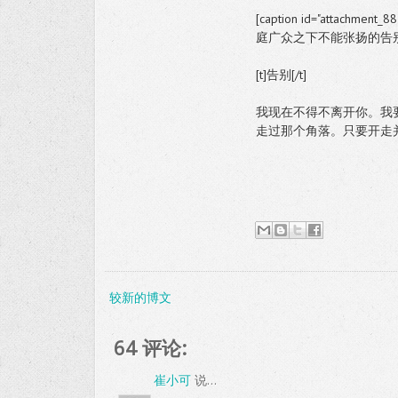
[caption id="attachment_88
庭广众之下不能张扬的告别[/c
[t]告别[/t]
我现在不得不离开你。我
走过那个角落。只要开走
较新的博文
64 评论:
崔小可
说...