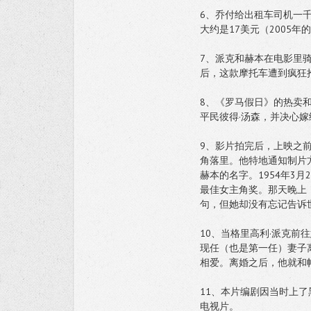
6、乔付给出租车司机一
大约是17美元（2005年
7、派克和赫本在电影里骑
后，这款摩托车遭到疯狂
8、《罗马假日》的热卖
平民彼得·汤森，并决心
9、影片拍完后，上映之
角落里。他特地通知制片方
赫本的名字。1954年3
最佳女主角奖。那天晚上
句，但她却没有忘记告诉世
10、当格里高利·派克
现任（也是第一任）妻子
相爱。离婚之后，他就和
11、本片编剧因当时上了
电视片。