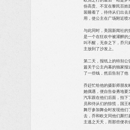
欧洲之行的最后一站是罗
份高贵、不宜在黎民百姓
装睡着了，待侍从们出去
用，使公主在广场附近喷
与此同时，美国新闻社的
是一个在狂欢中被灌醉的
叫不醒，无奈之下，乔只
主放到了沙发上。
第二天，报纸上的特别公
篇关于公主内幕的独家报
了一些钱，然后告别了他
乔赶忙给他的摄影师朋友
她偶遇，便自告奋勇地要
汽车跟在他们后面，拍下
员和侍从们的惊慌，国王
舞厅参加舞会时发现他们
去，乔和欧文同他们厮打
主逃之夭夭，而那些便衣