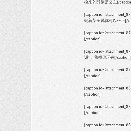
捡来的醉倒是公主[/caption
[caption id="attachment_87
端着架子说你可以坐下[/capt
[caption id="attachment_87
[/caption]
[caption id="attachment_87
逅”，我领你玩去[/caption]
[caption id="attachment_87
[/caption]
[caption id="attachment_88
[/caption]
[caption id="attachment_88
[/caption]
[caption id="attachment_88