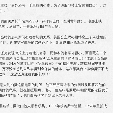
千里拉（另外还有一千里拉的小费，为了说服他带上安娜和自己）。这
的）。
的那辆摩托车名为VESPA，译作伟士牌（也叫黄蜂牌）。电影上映
抢购，从日产几十辆飙升到日产五百辆。
和当时的热点新闻有着密切的关系。英国公主玛格丽特恋上了离过婚的
嫁给他。但在皇室成员的强硬逼迫下，她最终和汤森断绝了关系。
前派克发现海报上打着他的名字，而赫本的名字却很小，而且藏在一个
把原来演员表上的“格里高利·派克主演的《罗马假日》”改成了奥黛丽·
月25日，24岁的赫本因在《罗马假日》中的精彩表演，获得26届奥斯卡
，万万没有想到自己会得到金像奖的赫本，站在领奖台上激动得语不成
界：“这是派克送给我的礼物！”
前往意大利拍摄这部电影的时候，他正经历着近来的分居以及即将和他的
离婚的私事。就在拍摄期间，他与一位名叫维罗尼科·帕萨尼的法国女子
帕萨尼结婚了，他们白头偕老直到派克离开人世。
黑名单，因此由他人顶替领奖，1993年获奥斯卡追授。1987年重拍成