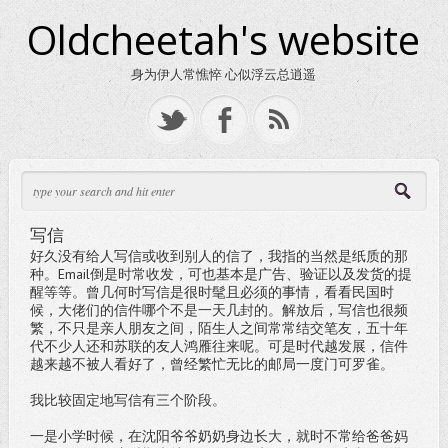
Oldcheetah's website
身为伊人常憔悴 心似浮云总逍遥
写信
好久没有给人写信或收到别人的信了，我指的当然是纸质的那
种。Email倒是时常收发，可也基本是广告、验证以及发货的提
醒等等。曾几何时写信是很时髦且必须的事情，看看民国时
候，大佬们的信件哪个不是一天几封的。解放后，写信也很频
繁，不只是亲人朋友之间，陌生人之间常常结交笔友，五十年
代不少人还和苏联的友人鸿雁往来呢。可是时代越发展，信件
越来越不被人看好了，曾经繁忙无比的邮局一度门可罗雀。
我比较固定地写信有三个阶段。
一是小学时候，在沈阳爷爷奶奶身边长大，就时不常给爸爸妈