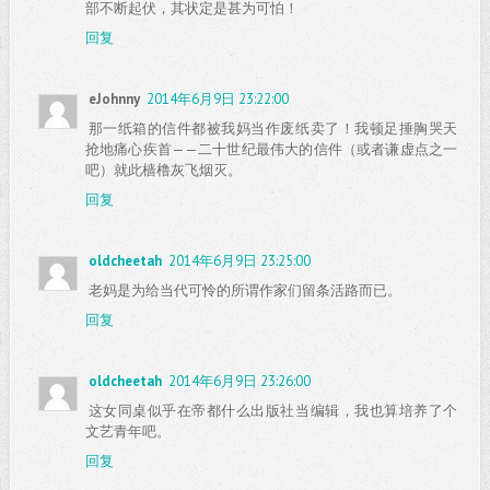
部不断起伏，其状定是甚为可怕！
回复
eJohnny
2014年6月9日 23:22:00
那一纸箱的信件都被我妈当作废纸卖了！我顿足捶胸哭天
抢地痛心疾首——二十世纪最伟大的信件（或者谦虚点之一
吧）就此樯橹灰飞烟灭。
回复
oldcheetah
2014年6月9日 23:25:00
老妈是为给当代可怜的所谓作家们留条活路而已。
回复
oldcheetah
2014年6月9日 23:26:00
这女同桌似乎在帝都什么出版社当编辑，我也算培养了个
文艺青年吧。
回复