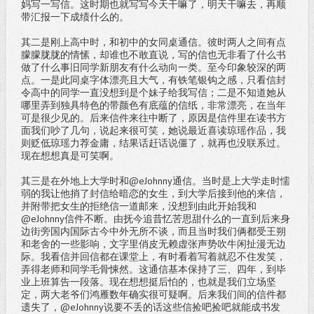
妈写一写信。这时期也就写写今天干嘛了，明天干嘛去，再顺
带汇报一下成绩什么的。
其二是刚上高中时，和初中的女同桌通信。彼时两人之间有点
朦朦胧胧的情愫，却谁也不敢直说，写的信也无非看了什么书
做了什么事旧同学新朋友有什么动向一类。至今印象较深的两
点。一是此同桌字体漂亮且大气，有铁笔银钩之感，只看信封
令高中的同学一直没想到是个妹子给我写信；二是不知道她从
哪里弄到独具特色的带颜色有底蕴的信纸，非常漂亮，在当年
可是很少见的。后来信件来往中断了，原因是信件里在读书方
面我们吵了几句，说起来很可笑，她说最近喜读琼瑶作品，我
则贬低琼瑶力荐金庸，结果话赶话说僵了，就再也没联系过。
现在想想真是可笑啊。
其三是在外地上大学时和@eJohnny通信。当时是上大学走时懦
弱的我让他捎了封信给暗恋的女生，到大学后接到他的来信，
并附带把女生的拒绝信一道邮来，没想到由此开始我和
@eJohnny信件不断。由抚今追昔忆苦思甜什么的一直到后来身
边街旁国内国际古今中外无所不谈，而且当时我们俩都受王朔
和老舍的一些影响，文字里俏皮无赖虚张声势吹牛闲扯漫无边
际。我看信并回信都在课堂上，有时看着写着就忍不住发笑，
弄得老师和同学毛骨悚然。这通信基本保持了三、四年，到毕
业上班算告一段落。现在想想挺后怕的，也就是我们立场坚
定，两大老爷们鸿雁数年确实很可疑啊。后来我们间的信件都
遗失了，@eJohnny说要不丢的话这些信捡吧捡吧就能成书发