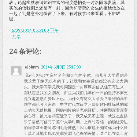
表，论起幽默诙谐知识丰富的程度恐怕会一时洛阳纸贵滴。其
实他的信我倒是还留有一封，因为和暗恋的女生的拒绝信放在
一起了到是意外地保留了下来。有时候拿出来看看，不胜唏
嘘。
-
6/09/2014 05:51:00 下午
共享
24 条评论:
eJohnny
2014年6月9日 23:17:00
我还记得邱学东的名字和大气的字体。那几年大学通信是
我这辈子绝无仅有的了，让我和女生通信都没有这么大劲
头。我大学同学见我每周固定一封厚厚的信从佳工寄过来，
都认定是我的女朋友，而且为我们几年如一日的坚持不懈更
是兴趣盎然而赞叹不已。为什么有这么大劲头？最好的高中
同学都已各奔东西，中学时代本该学习却胡吹闲扯练就的嘴
上功夫无处施展，同病相怜的暗恋的经历，使两颗寂寞寂寞
的心呀，彼此凑得更近乎了！我又成天不上课，就这么点娱
乐了居然写信写了整个大学时期。上课时看信，的确让旁边
的同学甚至老师感到毛骨悚然！因为谁也不知道你为什么脸
上莫名其地出现似笑非笑眉飞色舞的表情，甚至趴在桌上背