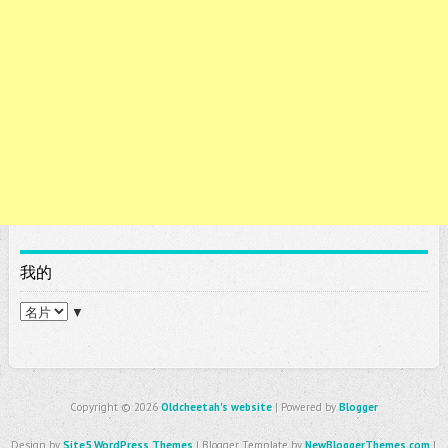
我的
▼
Copyright ©
2026
Oldcheetah's website
| Powered by
Blogger
Design by
Site5 WordPress Themes
| Blogger Template by
NewBloggerThemes.com
|