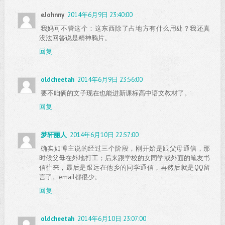
eJohnny
2014年6月9日 23:40:00
我妈可不管这个：这东西除了占地方有什么用处？我还真
没法回答说是精神鸦片。
回复
oldcheetah
2014年6月9日 23:56:00
要不咱俩的文子现在也能进新课标高中语文教材了。
回复
梦轩丽人
2014年6月10日 22:57:00
确实如博主说的经过三个阶段，刚开始是跟父母通信，那
时候父母在外地打工；后来跟学校的女同学或外面的笔友书
信往来，最后是跟远在他乡的同学通信，再然后就是QQ留
言了。email都很少。
回复
oldcheetah
2014年6月10日 23:07:00