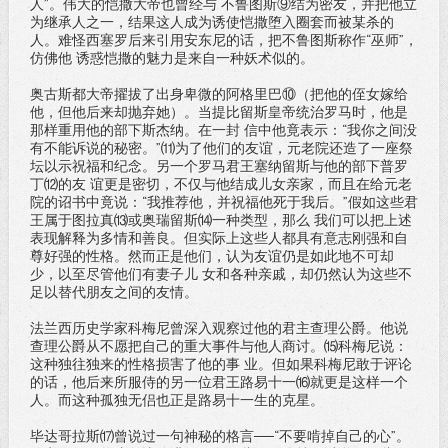
人”。伟大的恺撒大帝也曾经与 不鲁图斯⑨结为密友，并把他立
为继承人之一，结果这人成为诱使恺撒堕入圈套而被某杀的
人。难怪西塞罗后来引用安东尼的话，把不鲁图斯称作“巫师”，
仿佛他 诱惑恺撒的魅力是来自一种妖术似的。
奥古斯都大帝擢拔了出身卑微的阿格里巴⑩（把他的侄女嫁给
他，但他后来却抛弃她）。当提比留斯皇帝统治罗马时，他是
那样重用他的部下斯杰纳。在一封 信中他竟表示：“我你之间没
有不能诉说的秘密。”⑾为了他们的友谊，元老院还造了一座祭
坛以示祝福和纪念。另一个罗马君王塞纳留斯与他的部下普罗
丁⑿的友 谊更是密切，不仅与他结成儿女亲家，而且在给元老
院的诏书中竟说：“我推荐他，并祝福他死于我后。”假如这些君
王属于图拉真⒀或奥瑞留斯⒁一种类型，那么 我们可以把上述
表现解释为多情和善良。但实际上这些人都具有意志刚强和自
尊好强的性格。然而正是他们，认为友谊仍是如此地不可却
少，以至尽管他们有妻子儿 女和各种亲戚，却仍然认为这些不
足以替代朋友之间的友情。
法兰西历史学家科梅尼曾深入观察过他的君主查理公爵。他说
查理公爵从不愿把自己的重大事件与他人商讨。⒂科梅尼说：
这种独往独来的性格损害了他的事 业。但如果科梅尼敢于评论
的话，他后来所服侍的另一位君王路易十一⒃就更是这样一个
人。而这种孤独无侣也正是路易十一生的克星。
毕达哥拉斯⒄曾说过一句神秘的格言──“不要啃掉自己的心”。