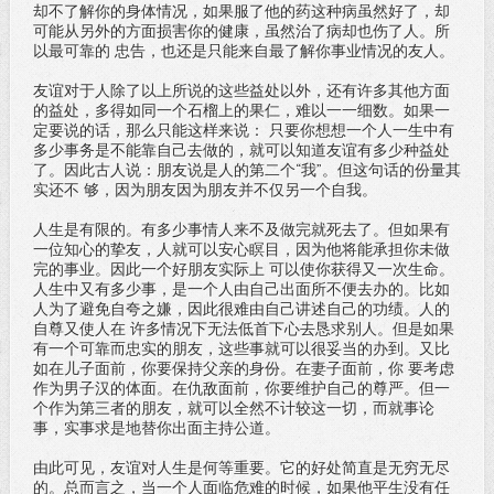
却不了解你的身体情况，如果服了他的药这种病虽然好了，却
可能从另外的方面损害你的健康，虽然治了病却也伤了人。所
以最可靠的 忠告，也还是只能来自最了解你事业情况的友人。
友谊对于人除了以上所说的这些益处以外，还有许多其他方面
的益处，多得如同一个石榴上的果仁，难以一一细数。如果一
定要说的话，那么只能这样来说： 只要你想想一个人一生中有
多少事务是不能靠自己去做的，就可以知道友谊有多少种益处
了。因此古人说：朋友说是人的第二个“我”。但这句话的份量其
实还不 够，因为朋友因为朋友并不仅另一个自我。
人生是有限的。有多少事情人来不及做完就死去了。但如果有
一位知心的挚友，人就可以安心瞑目，因为他将能承担你未做
完的事业。因此一个好朋友实际上 可以使你获得又一次生命。
人生中又有多少事，是一个人由自己出面所不便去办的。比如
人为了避免自夸之嫌，因此很难由自己讲述自己的功绩。人的
自尊又使人在 许多情况下无法低首下心去恳求别人。但是如果
有一个可靠而忠实的朋友，这些事就可以很妥当的办到。又比
如在儿子面前，你要保持父亲的身份。在妻子面前，你 要考虑
作为男子汉的体面。在仇敌面前，你要维护自己的尊严。但一
个作为第三者的朋友，就可以全然不计较这一切，而就事论
事，实事求是地替你出面主持公道。
由此可见，友谊对人生是何等重要。它的好处简直是无穷无尽
的。总而言之，当一个人面临危难的时候，如果他平生没有任