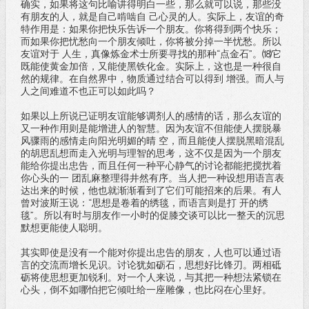
确实，如果将这句比喻讲得明白一些，那么就可以说，那些没
有朋友的人，就是自己啃啮自 己心灵的人。实际上，友谊的奇
特作用是：如果你把快乐告诉一个朋友。你将得到两个快乐；
而如果你把忧愁向一个朋友倾吐，你将被分掉一半忧愁。所以
友谊对于 人生，真像炼金术士所要寻找的那种“点金石”。⒅它
既能使黄金加倍，又能使黑铁化金。实际上，这也是一种很自
然的规律。在自然界中，物质通过结合可以得到 增强。而人与
人之间难道不也正可以如此吗？
如果以上所说已证明友谊能够调剂人的感情的话，那么友谊的
又一种作用则是能增进人的智慧。因为友谊不但能使人摆脱暴
风骤雨的感情走向阳光明媚的晴 空，而且能使人摆脱黑暗混乱
的胡思乱想而走入光明与理智的思考，这不仅是因为一个朋友
能给你提出忠告，而且任何一种平心静气的讨论都能把搅扰着
你心头的一 团乱麻整理得井然有序。当人把一种设想用语言表
达出来的时候，他也就渐渐看到了它们可能招来的后果。有人
曾对波斯王说：“思想是卷着的绣毯，而语言则是打 开的绣
毯”。所以有时与朋友作一小时的促膝交谈可以比一整天的沉思
默想更能使人聪明。
其实即使是没有一个能对你提出忠告的朋友，人也可以通过语
言的交流而增长见识。讨论犹如砺石，思想好比锋刃。两相砥
砺将使思想更加锐利。对一个人来说，与其把一种想法紧锁在
心头，倒不如哪怕把它倾吐给一座雕像，也比闷在心里好。