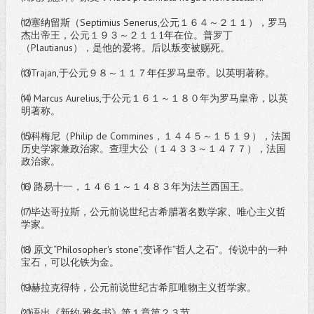
⑿塞纳留斯（Septimius Senerus,公元１６４～２１１），罗马
杰出帝王，公元１９３～２１１1年在位。普罗丁
（Plautianus），是他的爱将。后以叛变被赐死。
⒀Trajan,于公元９８～１１７年任罗马皇帝。以英明著称。
⒁ Marcus Aurelius,于公元１６１～１８０年为罗马皇帝，以英
明著称。
⒂科梅尼（Philip de Commines，１４４５～１５１９），法国
历史学家兼政治家。查理大公（１４３３～１４７７），法国
政治家。
⒃ 路易十一，１４６１～１４８３年为法兰西国王。
⒄毕达哥拉斯，公元前说世纪古希腊著名数学家、唯心主义哲
学家。
⒅ 原文“Philosopher's stone”,变译作“哲人之石”。传说中的一种
宝石，可以化铁为金。
⒆赫拉克得特，公元前说世纪古希肛唯物主义哲学家。
⒇语出《新约·雅各书》第１章第２３节。