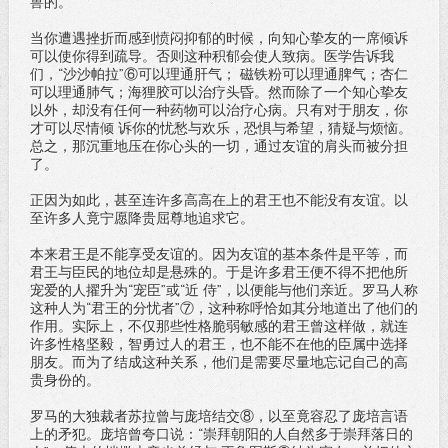
兽的。
当你遭遇挫折而感到愤闷抑郁的时候，向知心挚友的一席倾诉
可以使你得到疏导。否则这种积郁会使人致病。医学告诉我
们，“沙沙帕拉”⑥可以理通肝气； 磁铁粉可以理通脾气；杏仁
可以理通肺气；海狸胶可以治疗头昏。然而除了一个知心挚友
以外，却没有任何一种药物可以治疗心病。只有对于朋友，你
才可以尽情倾 诉你的忧愁与欢乐，恐惧与希望，猜疑与烦恼。
总之，那沉重地压在你心头的一切，通过友谊的肩头而被分担
了。
正因为如此，甚至连许多高高在上的君王也不能没有友谊。以
至许多人竟宁愿降贵屈尊地追求它。
本来君王是不能享受友谊的。因为友谊的基本条件是平等，而
君王与臣民的地位却是悬殊的。于是许多君王便不得不把他所
宠爱的人擢升为“宠臣”或“近 侍”，以便能与他们亲近。罗马人称
这种人为“君王的分忧者”⑦，这种称呼恰如其分地道出了他们的
作用。实际上，不仅那些性格脆弱敏感的君王曾这样做，就连
许多性格坚毅，智勇过人的君王，也不能不在他的臣属中选择
朋友。而为了结成这种关系，他们是需要尽量地忘记自己的高
贵身份的。
罗马的大独裁者苏拉曾与庞培结交⑧，以至竟容忍了庞培言语
上的矛犯。庞培曾夸口说：“崇拜朝阳的人自然多于崇拜落日的