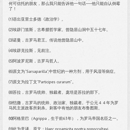
何可信托的朋友，那么我只能告诉他一句话──他只能自认倒霉
了！
⑴语出亚里士多德《政治学》。
⑵埃辟门笛斯，古希腊哲学家。曾隐居山洞中五十七年。
⑶诺曼，古罗马君王。传说他曾隐居山中。
⑷埃辟克拉斯，见前注。
⑸阿波罗尼斯，古罗马哲人。
⑹原文为“Sarsaparilla”,中世纪的一种方剂，用于风湿等病症。
⑺原文为拉丁文“Participes curarum”。
⑻苏拉，古罗马统帅、独裁者。庞培是苏拉的部下。
⑼恺撒，古罗马的统帅、政治家、独裁者。于公元４４年为罗
马民主派政客所刺杀。刺客中有他的朋友布鲁图斯。
⑽阿格里巴（Agrippa，生于前63年），为罗马帝国名臣之一。
⑾此为意译。原文：Haec proamicita nogtra nonoccultavi.