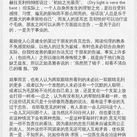
赫拉克利特⒆曾说过：“初始之光最亮”。（Dry light is vere the
best ）但实际上，一个人自身所发生的理智之光，是往往受到
感情、习惯、偏见的影响而不那么明亮的。俗话说“人总是乐于
把最大的奉承留给自己”，而友人的逆耳忠 言却恰好可以治疗这
个毛病。朋友之间可以从两个方面提出忠告，一是关于品行
的，一是关于事业的。
最能使人心灵健全的莫过于朋友的良言忠告。阅读伦理的教条
不免感觉枯燥。以他人的过失为鉴戒，有时也未必切合自身的
实际。自我性改善的最好办法无过 于朋友的告诫。事实上许多
人（包括伟人）之所以做出终身悔恨之事，就是由于他们身边
缺乏益友。所以正如圣雅各说的：“虽然照了镜子，却看不清自
己的嘴 脸。”⒇
就事而言，也有人认为两双眼睛所看到的未必比一双眼睛见到
的更多，或者以为一个发怒的人未必没有一个沉默的人聪明，
或者以为毛瑟枪不论托在自己肩上 放，还是支在一个支架上放
会打得一样准──总之，认为有没有别人的帮助结果都一样。他
们这些话其实只是十分骄傲而愚蠢的说法。最有益于事业的无
过于忠告。 在听取意见的时候，有人喜欢一会儿问问这个人，
一会儿又问问那个人。这当然比不问任何人好。但也要注意，
在这种情况下会有两种危险。一是这种零敲碎打来的 意见可能
是一些不负责任的看法。因为最好的忠告只能来自诚实而公正
的友人。另外这些不同源泉的意见还可能人互相矛盾，使你莫
衷一是，不知所从。比如你有病 求医，一位医生虽会治这种病