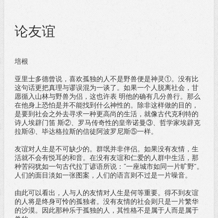
论友谊
培根
亚里士多德曾说，喜欢孤独的人不是野兽便是神灵①。没有比
这句话更把真理与谬误混为一谈了。如果一个人脱离社会，甘
愿循入山林与野兽为侣，这也许表 明他的确有几分兽行。那么
在他身上恐怕是并不能找到什么神性的。除非这样做的目的，
是要到社会之外去寻求一种更高尚的生活，就像古代克利特的
诗人埃辟门笛 斯②、罗马传奇性的皇帝诺曼③、哲学家埃辟克
拉斯④、毕达格拉斯的信徒阿波罗尼斯⑤一样。
友谊对人生是不可缺少的。群氓并非伴侣。如果没有友情，生
活就不会有悦耳的和音。在没有友谊和仁爱的人群中生活，那
种苦闷犹如一句古代拉丁谚语所说：“一座城市如同一片旷野”。
人们的面目淡如一张图案，人们的语言则不过是一片噪音。
由此可以看出，人与人的友情对人生是何等重要。得不到友谊
的人将是终身可怜的孤独者。没有友情的社会则只是一片繁华
的沙漠。因此那种乐于孤独的人，其性格不是属于人而是属于