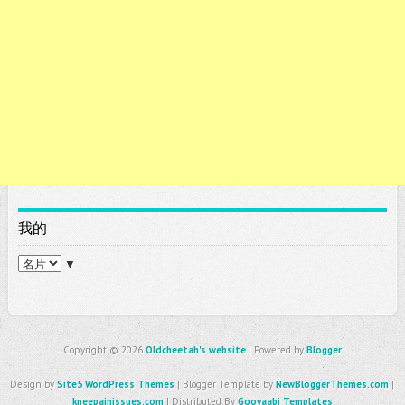
我的
▼
Copyright ©
2026
Oldcheetah's website
| Powered by
Blogger
Design by
Site5 WordPress Themes
| Blogger Template by
NewBloggerThemes.com
|
kneepainissues.com
| Distributed By
Gooyaabi Templates