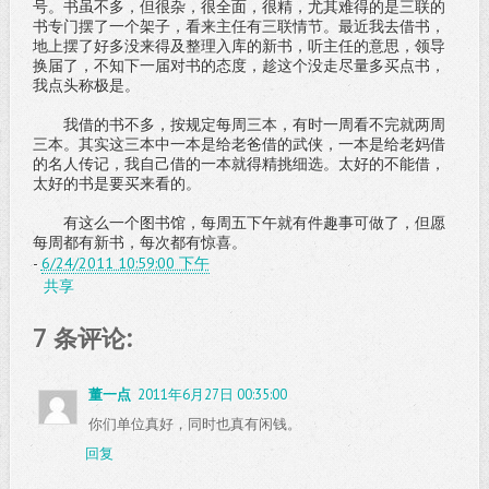
号。书虽不多，但很杂，很全面，很精，尤其难得的是三联的
书专门摆了一个架子，看来主任有三联情节。最近我去借书，
地上摆了好多没来得及整理入库的新书，听主任的意思，领导
换届了，不知下一届对书的态度，趁这个没走尽量多买点书，
我点头称极是。
我借的书不多，按规定每周三本，有时一周看不完就两周
三本。其实这三本中一本是给老爸借的武侠，一本是给老妈借
的名人传记，我自己借的一本就得精挑细选。太好的不能借，
太好的书是要买来看的。
有这么一个图书馆，每周五下午就有件趣事可做了，但愿
每周都有新书，每次都有惊喜。
-
6/24/2011 10:59:00 下午
共享
7 条评论:
董一点
2011年6月27日 00:35:00
你们单位真好，同时也真有闲钱。
回复