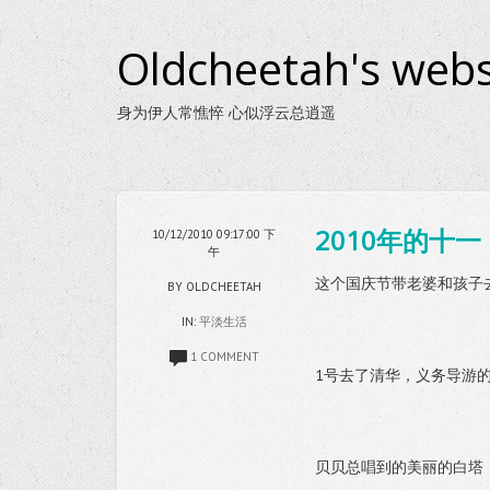
Oldcheetah's webs
身为伊人常憔悴 心似浮云总逍遥
2010年的十一
10/12/2010 09:17:00 下
午
这个国庆节带老婆和孩子
BY OLDCHEETAH
IN:
平淡生活
1 COMMENT
1号去了清华，义务导游
贝贝总唱到的美丽的白塔