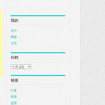
我的
名片
网迹
主页
归档
链接
D 版
阅读
盆景