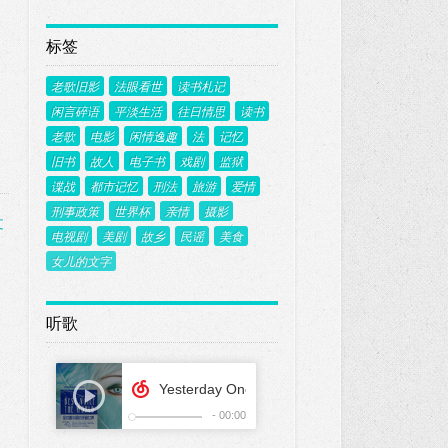
标签
老歌旧影
法眼看世
读书札记
闲言碎语
平淡生活
往日情思
读书
老歌
电影
闲情逸趣
法
记忆
旧书
故人
电子书
戏剧
监狱
谍战
都市记忆
刑法
旅游
爱情
刑事政策
世界杯
亲情
摄影
文
电视剧
美剧
故乡
民谣
美食
女儿的文字
听歌