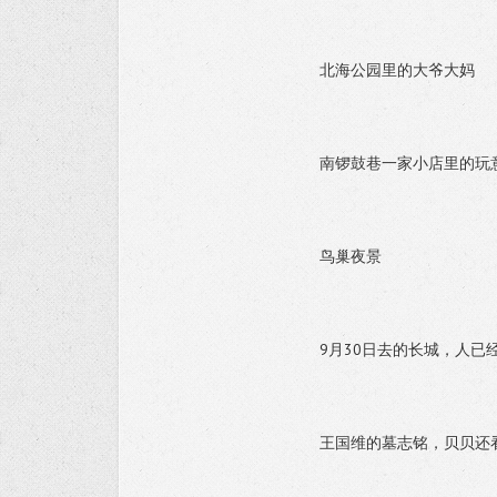
北海公园里的大爷大妈
南锣鼓巷一家小店里的玩
鸟巢夜景
9月30日去的长城，人已
王国维的墓志铭，贝贝还